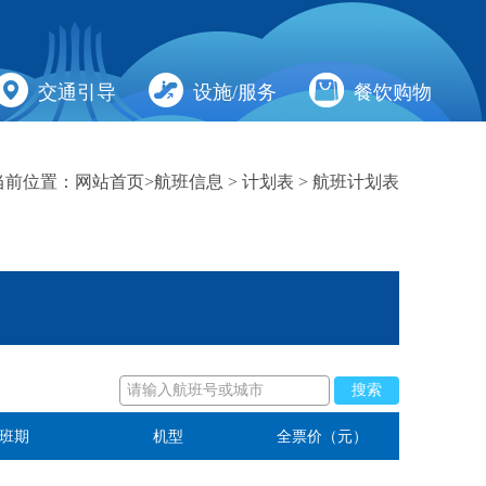
交通引导
设施/服务
餐饮购物
当前位置：
网站首页>
航班信息
>
计划表
>
航班计划表
班期
机型
全票价（元）